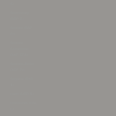
€)
Guernesey
(GBP £)
Guinea (GNF
Fr)
Guinea
Ecuatorial
(XAF CFA)
Guinea-Bisáu
(XOF Fr)
Guyana (GYD
$)
Haití (USD $)
Honduras (HNL
L)