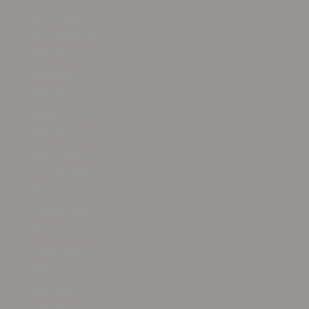
San Vicente y
las Granadinas
(XCD $)
Santa Elena
(SHP £)
Santa Lucía
(XCD $)
Santo Tomé y
Príncipe (STD
Db)
Senegal (XOF
Fr)
Serbia (RSD
РСД)
Seychelles
(USD $)