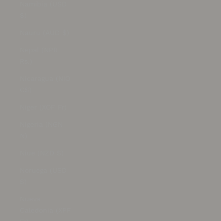
Namibia (USD
$)
Nauru (AUD $)
Nepal (NPR
Rs.)
Nicaragua (NIO
C$)
Níger (XOF Fr)
Nigeria (NGN
₦)
Niue (NZD $)
Noruega (USD
$)
Nueva
Caledonia (XPF