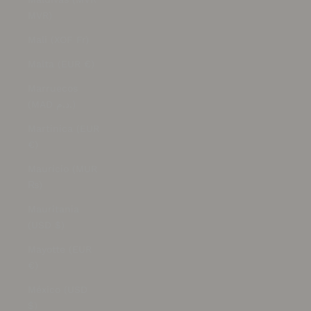
MVR)
Mali (XOF Fr)
Malta (EUR €)
Marruecos
(MAD د.م.)
Martinica (EUR
€)
Mauricio (MUR
₨)
Mauritania
(USD $)
Mayotte (EUR
€)
México (USD
$)