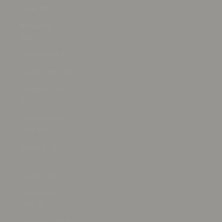
(BAM КМ)
Botsuana
(BWP P)
Brasil (USD $)
Brunéi (BND $)
Bulgaria (EUR
€)
Burkina Faso
(XOF Fr)
Burundi (BIF
Fr)
Bután (USD $)
Cabo Verde
(CVE $)
Camboya (KHR