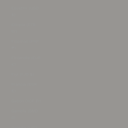
Esuatini (USD
$)
Etiopía (ETB
Br)
Filipinas (PHP
₱)
Finlandia (EUR
€)
Fiyi (FJD $)
Francia (EUR
€)
Gabón (XOF Fr)
Gambia (GMD
D)
Georgia (USD