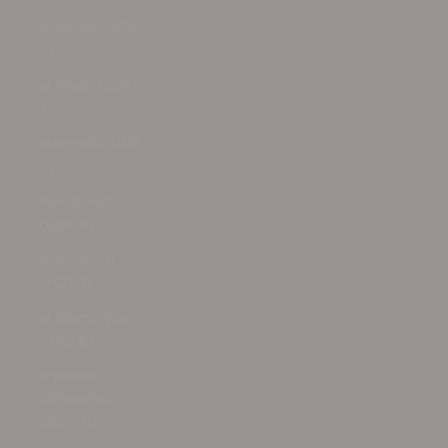
Moldavia (MDL
L)
Mónaco (EUR
€)
Mongolia (MNT
₮)
Montenegro
(EUR €)
Montserrat
(XCD $)
Mozambique
(USD $)
Myanmar
(Birmania)
(MMK K)