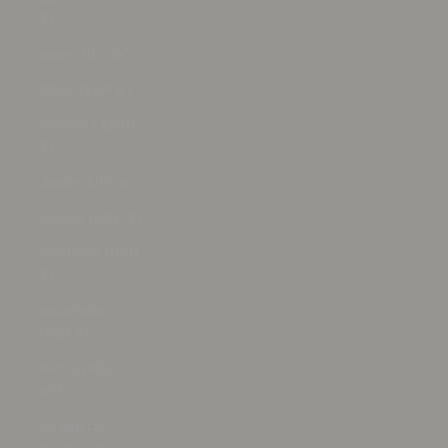
$)
Israel (ILS ₪)
Italia (EUR €)
Jamaica (JMD
$)
Japón (JPY ¥)
Jersey (USD $)
Jordania (USD
$)
Kazajistán
(KZT ₸)
Kenia (KES
KSh)
Kirguistán