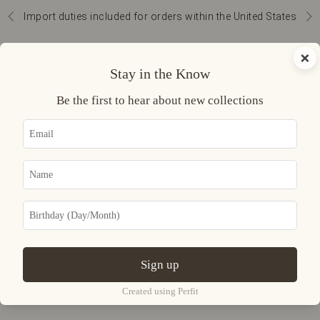
Ir al contenido
Import duties included for orders within the United States
Anterior
Sig
Menú
Buscar
Cesta
×
Curatoria
Stay in the Know
MODA
Be the first to hear about new collections
ACCESORIOS
JOYERIA
UNIVERSO
INICIAR
SESIÓN
Sign up
USD $
País
Created using Perfit
Afganistán