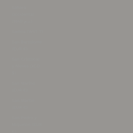
Sáhara
Occidental
(MAD د.م.)
Samoa (WST T)
San Bartolomé
(EUR €)
San Cristóbal
y Nieves (XCD
$)
San Marino
(EUR €)
San Martín
(EUR €)
San Pedro y
Miquelón (EUR
€)