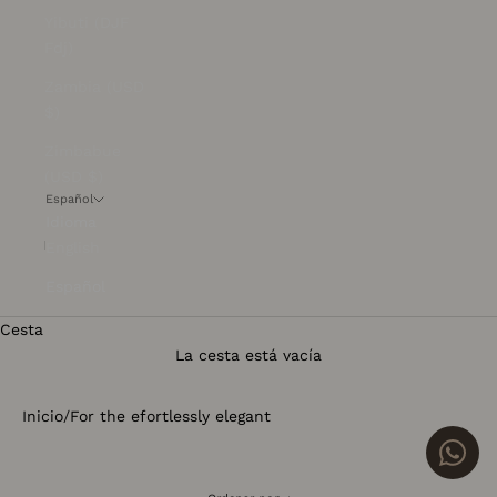
Yibuti (DJF
Fdj)
Zambia (USD
$)
Zimbabue
(USD $)
Español
Idioma
English
Español
Cesta
La cesta está vacía
Inicio
/
For the efortlessly elegant