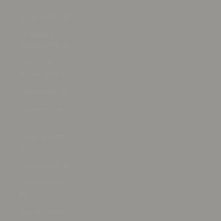
Tonga (TOP T$)
Trinidad y
Tobago (TTD $)
Tristán de
Acuña (GBP £)
Túnez (USD $)
Turkmenistán
(USD $)
Turquía (USD
$)
Tuvalu (AUD $)
Ucrania (UAH
₴)
Uganda (UGX