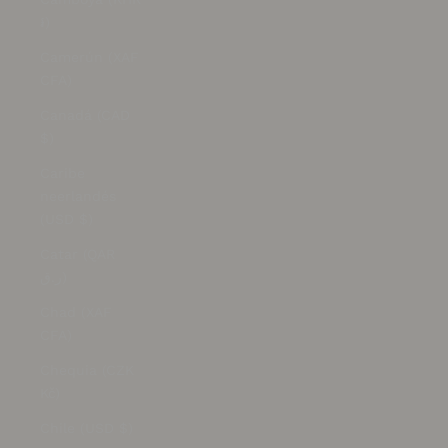
៛)
Camerún (XAF
CFA)
Canadá (CAD
$)
Caribe
neerlandés
(USD $)
Catar (QAR
ر.ق)
Chad (XAF
CFA)
Chequia (CZK
Kč)
Chile (USD $)