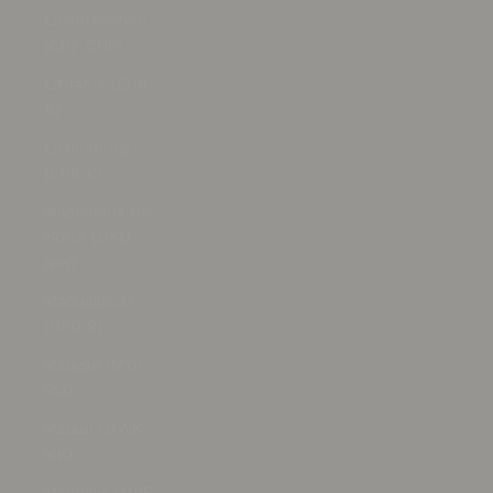
Liechtenstein
(CHF CHF)
Lituania (EUR
€)
Luxemburgo
(EUR €)
Macedonia del
Norte (MKD
ден)
Madagascar
(USD $)
Malasia (MYR
RM)
Malaui (MWK
MK)
Maldivas (MVR