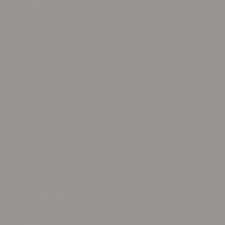
Hungría (HUF
Ft)
India (INR ₹)
Indonesia (IDR
Rp)
Irak (USD $)
Irlanda (EUR
€)
Isla Norfolk
(AUD $)
Isla de Man
(GBP £)
Isla de
Navidad (AUD
$)