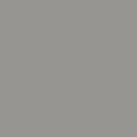
Isla de la
Ascensión
(SHP £)
Islandia (ISK
kr)
Islas Aland
(EUR €)
Islas Caimán
(KYD $)
Islas Cocos
(AUD $)
Islas Cook
(NZD $)
Islas Feroe
(DKK kr.)
Islas Georgia