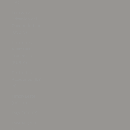
ЅМ)
Territorio
Británico del
Océano Índico
(USD $)
Territorios
Australes
Franceses
(EUR €)
Territorios
Palestinos (ILS
₪)
Timor-Leste
(USD $)
Togo (XOF Fr)
Tokelau (NZD
$)