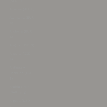
(AFN ؋)
Albania (ALL L)
Alemania (EUR
€)
Andorra (EUR
€)
Angola (USD $)
Anguila (XCD
$)
Antigua y
Barbuda (XCD
$)
Arabia Saudí
(SAR ر.س)
Argelia (DZD
د.ج)