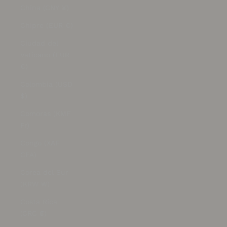
China (CNY ¥)
Chipre (EUR €)
Ciudad del
Vaticano (EUR
€)
Colombia (USD
$)
Comoras (KMF
Fr)
Congo (XAF
CFA)
Corea del Sur
(KRW ₩)
Costa Rica
(CRC ₡)