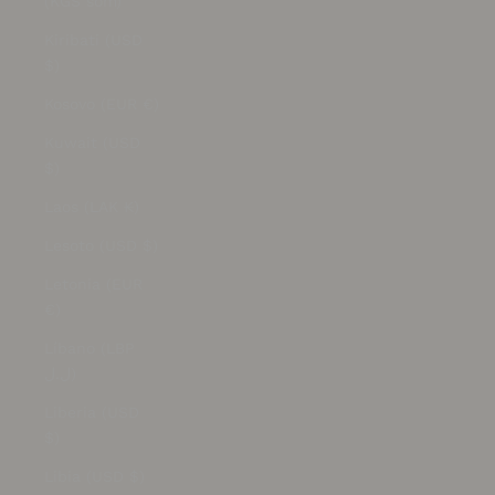
(KGS som)
Kiribati (USD
$)
Kosovo (EUR €)
Kuwait (USD
$)
Laos (LAK ₭)
Lesoto (USD $)
Letonia (EUR
€)
Líbano (LBP
ل.ل)
Liberia (USD
$)
Libia (USD $)