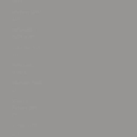
USh)
Uruguay (UYU
$U)
Uzbekistán
(UZS so'm)
Vanuatu (VUV
Vt)
Venezuela
(USD $)
Vietnam (VND
₫)
Wallis y
Futuna (XPF
Fr)
Yemen (YER
﷼)