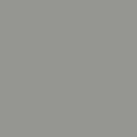
Polinesia
Francesa (XPF
Fr)
Polonia (PLN
zł)
Portugal (EUR
€)
RAE de Hong
Kong (China)
(HKD $)
RAE de Macao
(China) (MOP
P)
Reino Unido
(GBP £)
República