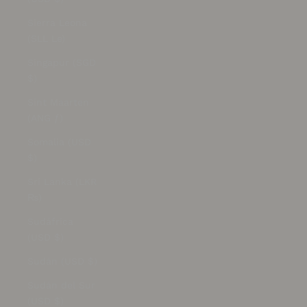
Sierra Leona
(SLL Le)
Singapur (SGD
$)
Sint Maarten
(ANG ƒ)
Somalia (USD
$)
Sri Lanka (LKR
₨)
Sudáfrica
(USD $)
Sudán (USD $)
Sudán del Sur
(USD $)