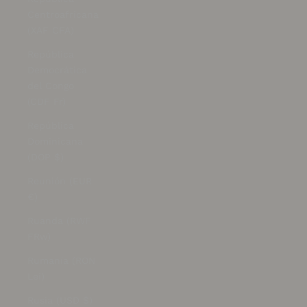
Centroafricana
(XAF CFA)
República
Democrática
del Congo
(CDF Fr)
República
Dominicana
(DOP $)
Reunión (EUR
€)
Ruanda (RWF
FRw)
Rumanía (RON
Lei)
Rusia (USD $)