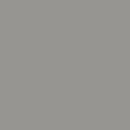
Suecia (SEK
kr)
Suiza (CHF
CHF)
Surinam (USD
$)
Svalbard y Jan
Mayen (USD $)
Tailandia (THB
฿)
Taiwán (TWD
$)
Tanzania (TZS
Sh)
Tayikistán (TJS