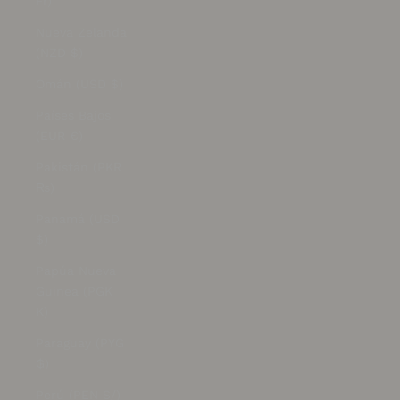
Fr)
Nueva Zelanda
(NZD $)
Omán (USD $)
Países Bajos
(EUR €)
Pakistán (PKR
₨)
Panamá (USD
$)
Papúa Nueva
Guinea (PGK
K)
Paraguay (PYG
₲)
Perú (PEN S/)