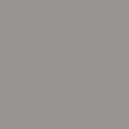
Côte d’Ivoire
(XOF Fr)
Croacia (EUR
€)
Curazao (ANG
ƒ)
Dinamarca
(DKK kr.)
Dominica (XCD
$)
Ecuador (USD
$)
Egipto (EGP
ج.م)
El Salvador
(USD $)