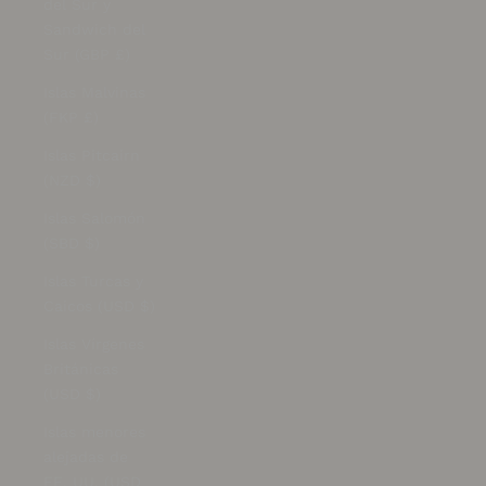
del Sur y
Sandwich del
Sur (GBP £)
Islas Malvinas
(FKP £)
Islas Pitcairn
(NZD $)
Islas Salomón
(SBD $)
Islas Turcas y
Caicos (USD $)
Islas Vírgenes
Británicas
(USD $)
Islas menores
alejadas de
EE. UU. (USD