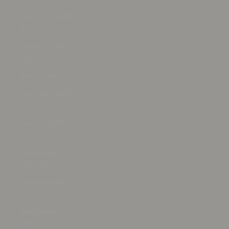
Argentina (ARS
$)
Armenia (AMD
դր.)
Aruba (AWG ƒ)
Australia (AUD
$)
Austria (EUR
€)
Azerbaiyán
(AZN ₼)
Bahamas (BSD
$)
Bangladés
(BDT ৳)