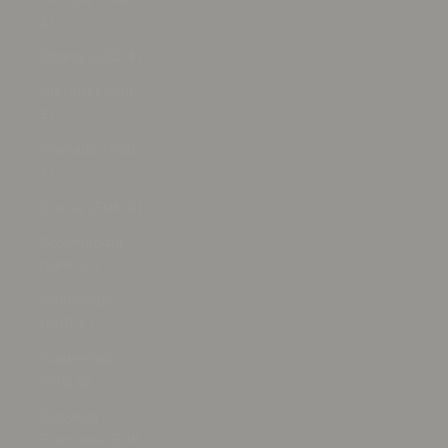
$)
Ghana (USD $)
Gibraltar (GBP
£)
Granada (XCD
$)
Grecia (EUR €)
Groenlandia
(DKK kr.)
Guadalupe
(EUR €)
Guatemala
(GTQ Q)
Guayana
Francesa (EUR